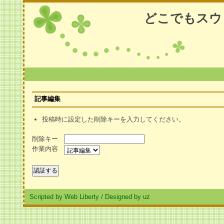
どこでもスウ
記事編集
投稿時に設定した削除キーを入力してください。
削除キー
作業内容
Scripted by Web Liberty
/
Designed by uz