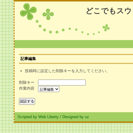
どこでもスウ
記事編集
投稿時に設定した削除キーを入力してください。
削除キー
作業内容
Scripted by Web Liberty
/
Designed by uz