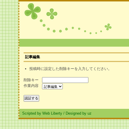
記事編集
投稿時に設定した削除キーを入力してください。
削除キー
作業内容
Scripted by Web Liberty
/
Designed by uz