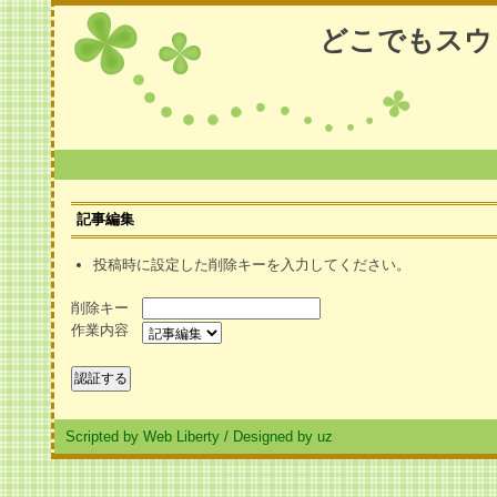
どこでもスウ
記事編集
投稿時に設定した削除キーを入力してください。
削除キー
作業内容
Scripted by Web Liberty
/
Designed by uz