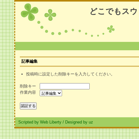
どこでもスウ
記事編集
投稿時に設定した削除キーを入力してください。
削除キー
作業内容
Scripted by Web Liberty
/
Designed by uz