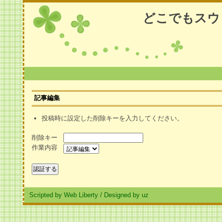
どこでもスウ
記事編集
投稿時に設定した削除キーを入力してください。
削除キー
作業内容
Scripted by Web Liberty
/
Designed by uz