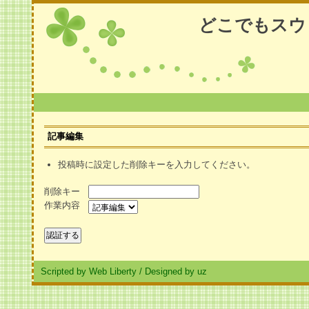
どこでもスウ
記事編集
投稿時に設定した削除キーを入力してください。
削除キー
作業内容
Scripted by Web Liberty
/
Designed by uz