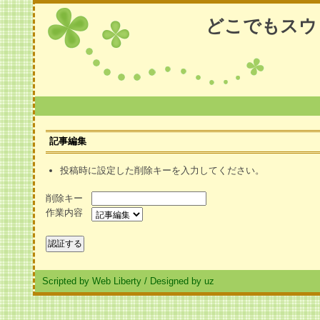
どこでもスウ
記事編集
投稿時に設定した削除キーを入力してください。
削除キー
作業内容
Scripted by Web Liberty
/
Designed by uz