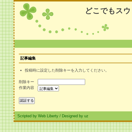
どこでもスウ
記事編集
投稿時に設定した削除キーを入力してください。
削除キー
作業内容
Scripted by Web Liberty
/
Designed by uz