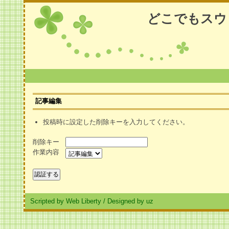
どこでもスウ
記事編集
投稿時に設定した削除キーを入力してください。
削除キー
作業内容
Scripted by Web Liberty
/
Designed by uz