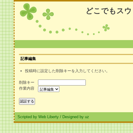
どこでもスウ
記事編集
投稿時に設定した削除キーを入力してください。
削除キー
作業内容
Scripted by Web Liberty
/
Designed by uz