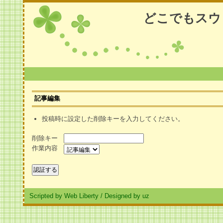
どこでもスウ
記事編集
投稿時に設定した削除キーを入力してください。
削除キー
作業内容
Scripted by Web Liberty
/
Designed by uz