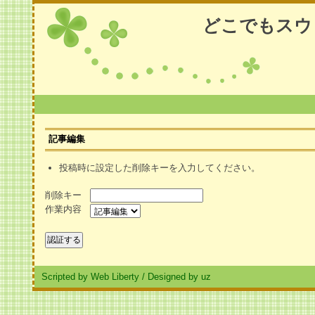
どこでもスウ
記事編集
投稿時に設定した削除キーを入力してください。
削除キー
作業内容
Scripted by Web Liberty
/
Designed by uz