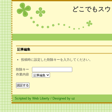
どこでもスウ
記事編集
投稿時に設定した削除キーを入力してください。
削除キー
作業内容
Scripted by Web Liberty
/
Designed by uz