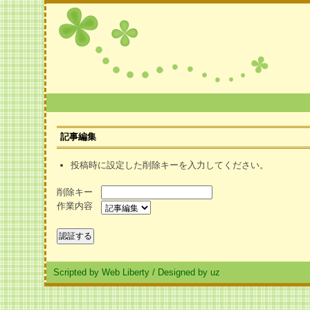
記事編集
投稿時に設定した削除キーを入力してください。
削除キー
作業内容
Scripted by Web Liberty
/
Designed by uz