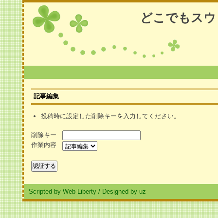
どこでもスウ
記事編集
投稿時に設定した削除キーを入力してください。
削除キー
作業内容
Scripted by Web Liberty
/
Designed by uz