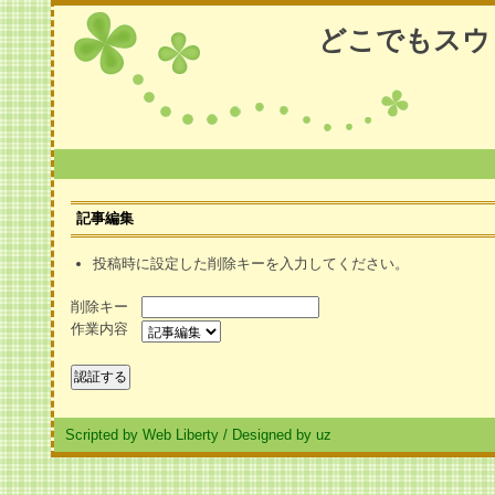
どこでもスウ
記事編集
投稿時に設定した削除キーを入力してください。
削除キー
作業内容
Scripted by Web Liberty
/
Designed by uz