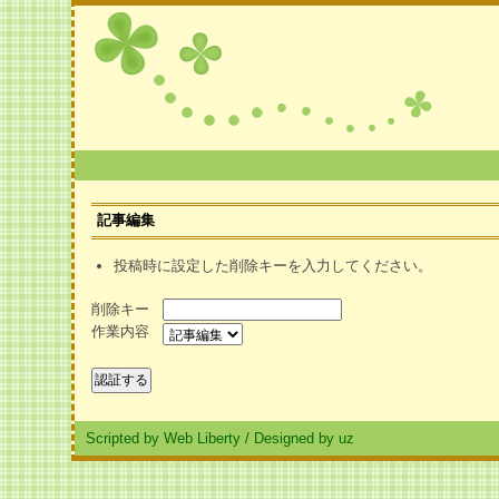
記事編集
投稿時に設定した削除キーを入力してください。
削除キー
作業内容
Scripted by Web Liberty
/
Designed by uz