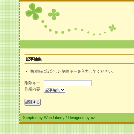
記事編集
投稿時に設定した削除キーを入力してください。
削除キー
作業内容
Scripted by Web Liberty
/
Designed by uz