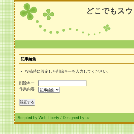
どこでもスウ
記事編集
投稿時に設定した削除キーを入力してください。
削除キー
作業内容
Scripted by Web Liberty
/
Designed by uz