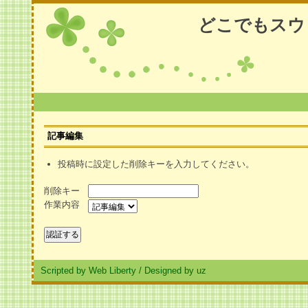
どこでもスウ
記事編集
投稿時に設定した削除キーを入力してください。
削除キー
作業内容
Scripted by Web Liberty
/
Designed by uz