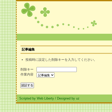
記事編集
投稿時に設定した削除キーを入力してください。
削除キー
作業内容
Scripted by Web Liberty
/
Designed by uz