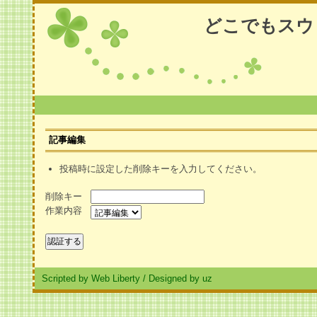
どこでもスウ
記事編集
投稿時に設定した削除キーを入力してください。
削除キー
作業内容
Scripted by Web Liberty
/
Designed by uz