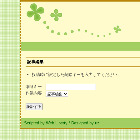
記事編集
投稿時に設定した削除キーを入力してください。
削除キー
作業内容
Scripted by Web Liberty
/
Designed by uz