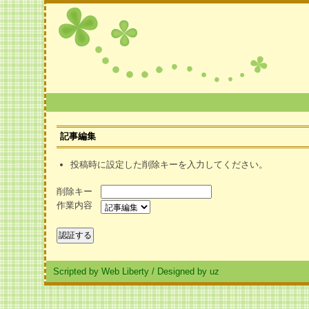
記事編集
投稿時に設定した削除キーを入力してください。
削除キー
作業内容
Scripted by Web Liberty
/
Designed by uz