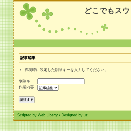
どこでもスウ
記事編集
投稿時に設定した削除キーを入力してください。
削除キー
作業内容
Scripted by Web Liberty
/
Designed by uz