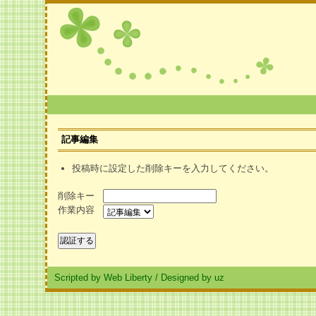
記事編集
投稿時に設定した削除キーを入力してください。
削除キー
作業内容
Scripted by Web Liberty
/
Designed by uz