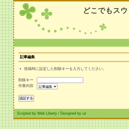
どこでもスウ
記事編集
投稿時に設定した削除キーを入力してください。
削除キー
作業内容
Scripted by Web Liberty
/
Designed by uz