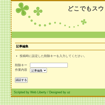
どこでもスウ
記事編集
投稿時に設定した削除キーを入力してください。
削除キー
作業内容
Scripted by Web Liberty
/
Designed by uz