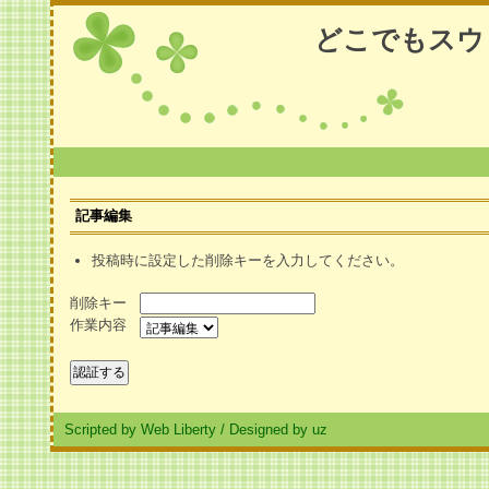
どこでもスウ
記事編集
投稿時に設定した削除キーを入力してください。
削除キー
作業内容
Scripted by Web Liberty
/
Designed by uz