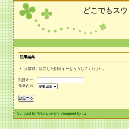
どこでもスウ
記事編集
投稿時に設定した削除キーを入力してください。
削除キー
作業内容
Scripted by Web Liberty
/
Designed by uz