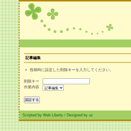
記事編集
投稿時に設定した削除キーを入力してください。
削除キー
作業内容
Scripted by Web Liberty
/
Designed by uz