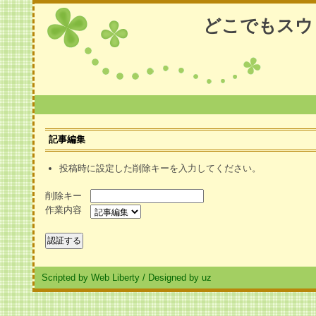
どこでもスウ
記事編集
投稿時に設定した削除キーを入力してください。
削除キー
作業内容
Scripted by Web Liberty
/
Designed by uz