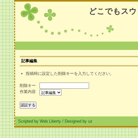
どこでもスウ
記事編集
投稿時に設定した削除キーを入力してください。
削除キー
作業内容
Scripted by Web Liberty
/
Designed by uz