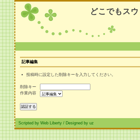
どこでもスウ
記事編集
投稿時に設定した削除キーを入力してください。
削除キー
作業内容
Scripted by Web Liberty
/
Designed by uz