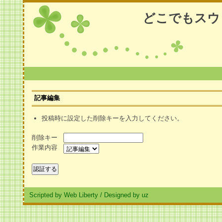
どこでもスウ
記事編集
投稿時に設定した削除キーを入力してください。
削除キー
作業内容
Scripted by Web Liberty
/
Designed by uz