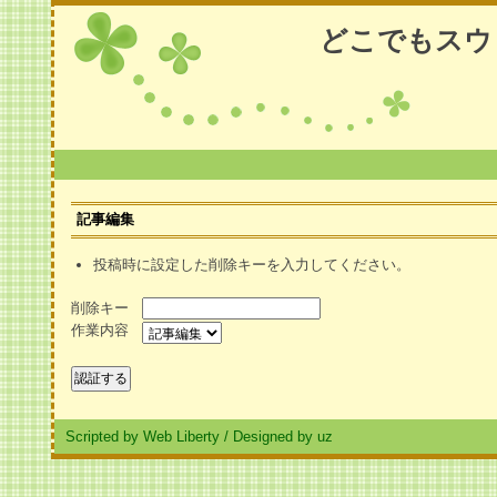
どこでもスウ
記事編集
投稿時に設定した削除キーを入力してください。
削除キー
作業内容
Scripted by Web Liberty
/
Designed by uz