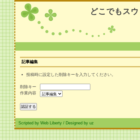
どこでもスウ
記事編集
投稿時に設定した削除キーを入力してください。
削除キー
作業内容
Scripted by Web Liberty
/
Designed by uz