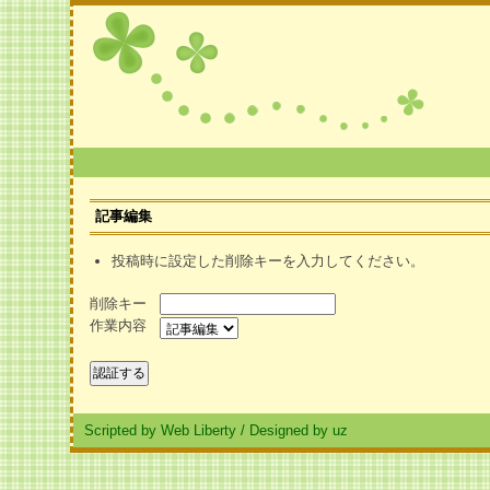
記事編集
投稿時に設定した削除キーを入力してください。
削除キー
作業内容
Scripted by Web Liberty
/
Designed by uz