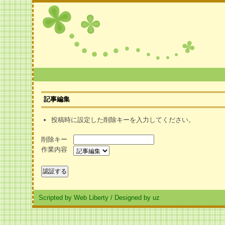
記事編集
投稿時に設定した削除キーを入力してください。
削除キー
作業内容
Scripted by Web Liberty
/
Designed by uz