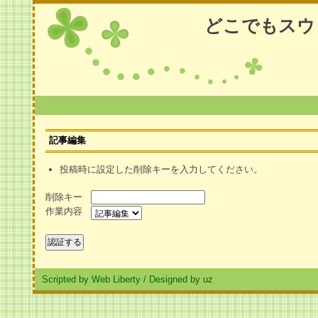
どこでもスウ
記事編集
投稿時に設定した削除キーを入力してください。
削除キー
作業内容
Scripted by Web Liberty
/
Designed by uz