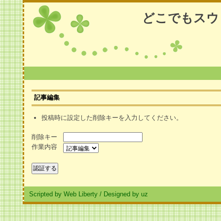
どこでもスウ
記事編集
投稿時に設定した削除キーを入力してください。
削除キー
作業内容
Scripted by Web Liberty
/
Designed by uz