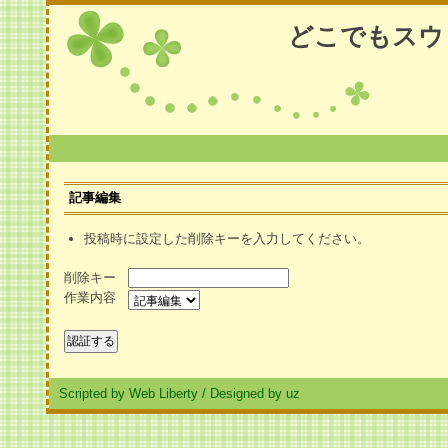
どこでもスウ
記事編集
投稿時に設定した削除キーを入力してください。
削除キー
作業内容
Scripted by Web Liberty
/
Designed by uz