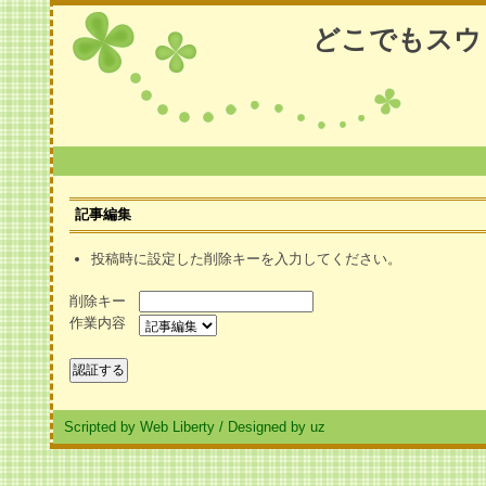
どこでもスウ
記事編集
投稿時に設定した削除キーを入力してください。
削除キー
作業内容
Scripted by Web Liberty
/
Designed by uz