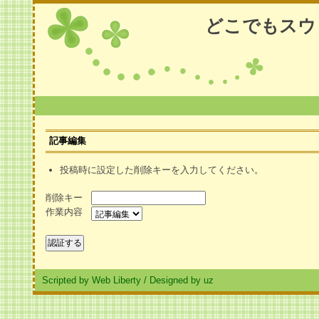
どこでもスウ
記事編集
投稿時に設定した削除キーを入力してください。
削除キー
作業内容
Scripted by Web Liberty
/
Designed by uz