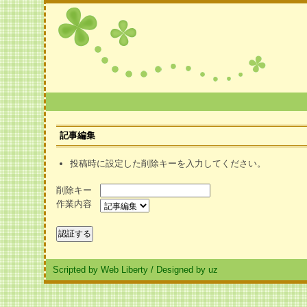
記事編集
投稿時に設定した削除キーを入力してください。
削除キー
作業内容
Scripted by Web Liberty
/
Designed by uz