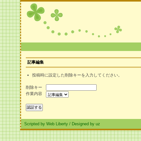
記事編集
投稿時に設定した削除キーを入力してください。
削除キー
作業内容
Scripted by Web Liberty
/
Designed by uz