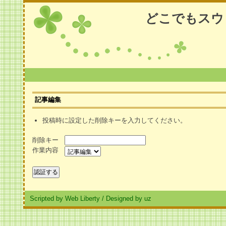
どこでもスウ
記事編集
投稿時に設定した削除キーを入力してください。
削除キー
作業内容
Scripted by Web Liberty
/
Designed by uz