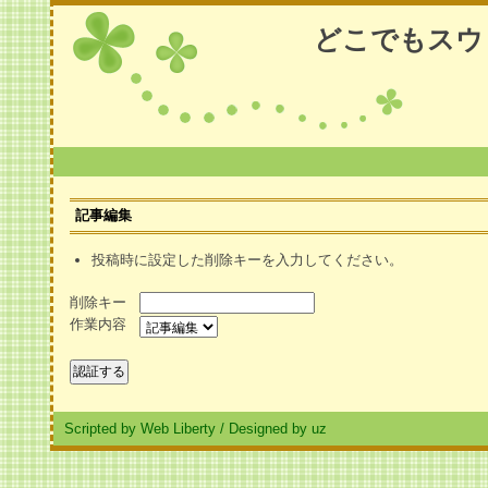
どこでもスウ
記事編集
投稿時に設定した削除キーを入力してください。
削除キー
作業内容
Scripted by Web Liberty
/
Designed by uz