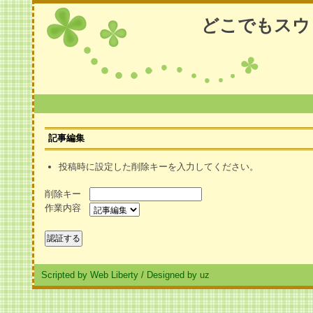
どこでもスウ
記事編集
投稿時に設定した削除キーを入力してください。
削除キー
作業内容
Scripted by Web Liberty
/
Designed by uz